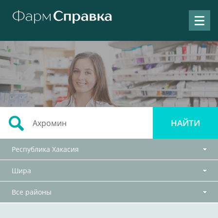
Республика Хакасия
Шира
Все районы