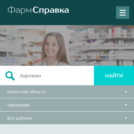
Иркутская область
Черемхово
Все районы