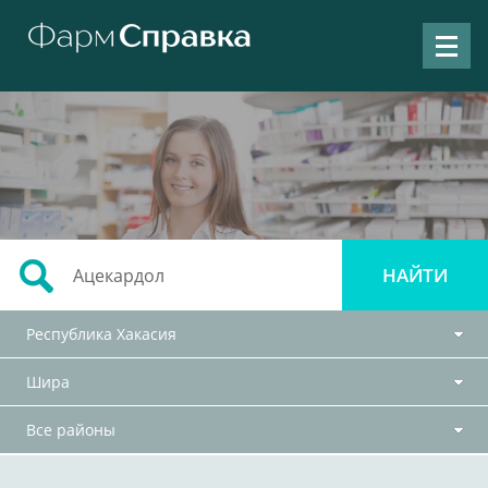
Республика Хакасия
Шира
Все районы