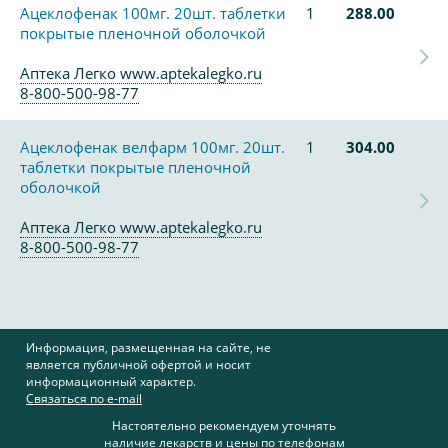
Ацеклофенак 100мг. 20шт. таблетки
1
288.00
покрытые пленочной оболочкой
Аптека Легко www.aptekalegko.ru
8-800-500-98-77
Ацеклофенак велфарм 100мг. 20шт.
1
304.00
таблетки покрытые пленочной
оболочкой
Аптека Легко www.aptekalegko.ru
8-800-500-98-77
Информация, размещенная на сайте, не
является публичной офертой и носит
информационный характер.
Связаться по e-mail
Настоятельно рекомендуем уточнять
наличие лекарств и цены по телефонам