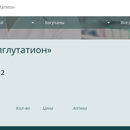
ай
Богучаны
Все
лглутатион»
 2
Кол-во
Цена
Аптека