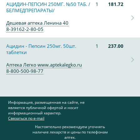
АЦИДИН-ПЕПСИН 250МГ. №50 ТАБ. /
1
181.72
БЕЛМЕДПРЕПАРАТЫ/
Дешевая аптека Ленина 40
8-39162-2-80-05
Ацидин - Пепсин 250мг. 50шт.
1
237.00
таблетки
Аптека Легко www.aptekalegko.ru
8-800-500-98-77
Информация, размещенная на сайте, не
является публичной офертой и носит
информационный характер.
Связаться по e-mail
Настоятельно рекомендуем уточнять
наличие лекарств и цены по телефонам
аптек.