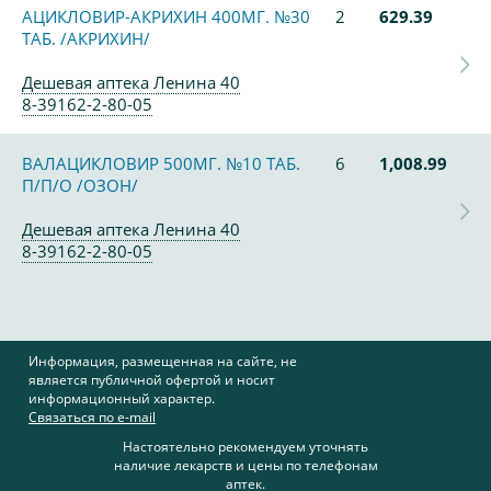
АЦИКЛОВИР-АКРИХИН 400МГ. №30
2
629.39
ТАБ. /АКРИХИН/
Дешевая аптека Ленина 40
8-39162-2-80-05
ВАЛАЦИКЛОВИР 500МГ. №10 ТАБ.
6
1,008.99
П/П/О /ОЗОН/
Дешевая аптека Ленина 40
8-39162-2-80-05
Информация, размещенная на сайте, не
является публичной офертой и носит
информационный характер.
Связаться по e-mail
Настоятельно рекомендуем уточнять
наличие лекарств и цены по телефонам
аптек.