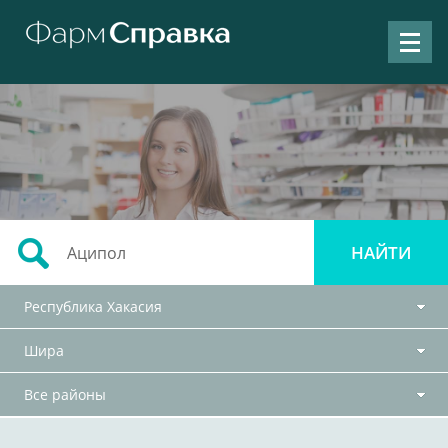
Республика Хакасия
Шира
Все районы