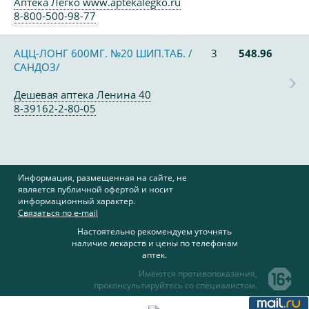
Аптека Легко www.aptekalegko.ru
8-800-500-98-77
АЦЦ-ЛОНГ 600МГ. №20 ШИП.ТАБ. /
3
548.96
САНДОЗ/
Дешевая аптека Ленина 40
8-39162-2-80-05
Информация, размещенная на сайте, не
является публичной офертой и носит
информационный характер.
Связаться по e-mail
Настоятельно рекомендуем уточнять
наличие лекарств и цены по телефонам
аптек.
Имеются противопоказания,
проконсультируйтесь со специалистом.