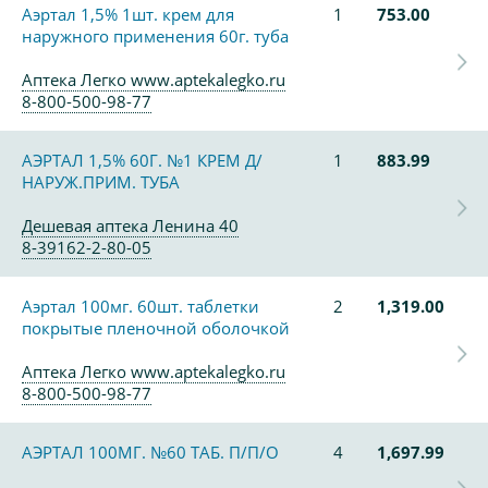
Аэртал 1,5% 1шт. крем для
1
753.00
наружного применения 60г. туба
Аптека Легко www.aptekalegko.ru
8-800-500-98-77
АЭРТАЛ 1,5% 60Г. №1 КРЕМ Д/
1
883.99
НАРУЖ.ПРИМ. ТУБА
Дешевая аптека Ленина 40
8-39162-2-80-05
Аэртал 100мг. 60шт. таблетки
2
1,319.00
покрытые пленочной оболочкой
Аптека Легко www.aptekalegko.ru
8-800-500-98-77
АЭРТАЛ 100МГ. №60 ТАБ. П/П/О
4
1,697.99