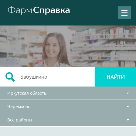
Иркутская область
Черемхово
Все районы