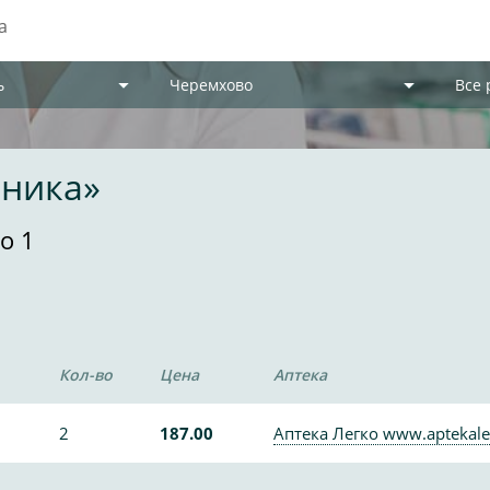
ь
Черемхово
Все
ьника»
о 1
Кол-во
Цена
Аптека
2
187.00
Аптека Легко www.aptekale