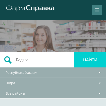
Республика Хакасия
Шира
Все районы