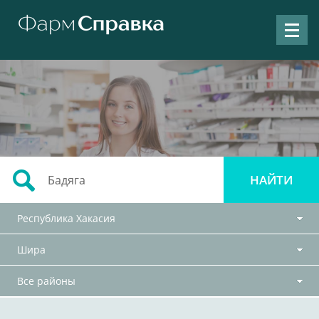
Республика Хакасия
Шира
Все районы