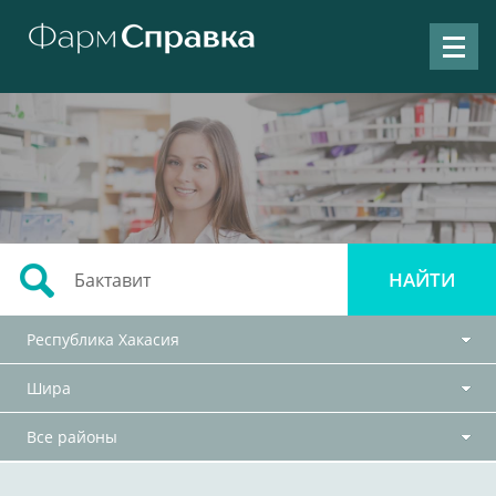
Республика Хакасия
Шира
Все районы