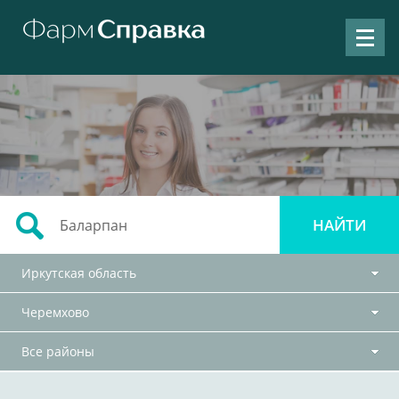
Иркутская область
Черемхово
Все районы