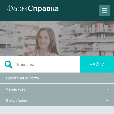
Иркутская область
Черемхово
Все районы