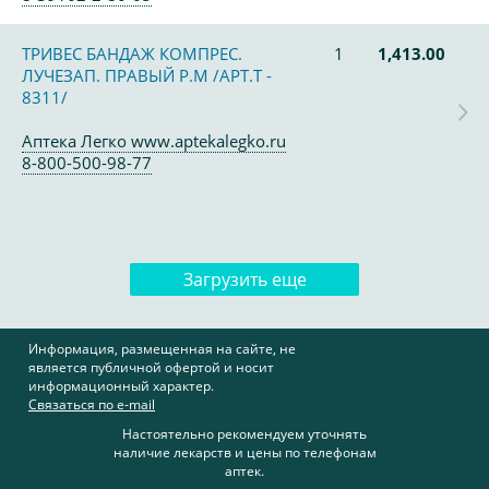
ТРИВЕС БАНДАЖ КОМПРЕС.
1
1,413.00
ЛУЧЕЗАП. ПРАВЫЙ Р.M /АРТ.Т -
8311/
Аптека Легко www.aptekalegko.ru
8-800-500-98-77
Загрузить еще
Информация, размещенная на сайте, не
является публичной офертой и носит
информационный характер.
Связаться по e-mail
Настоятельно рекомендуем уточнять
наличие лекарств и цены по телефонам
аптек.