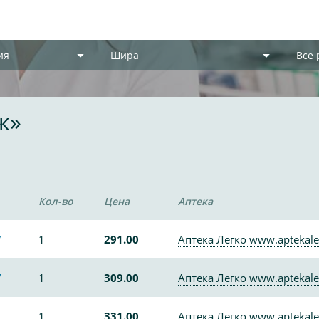
ия
Шира
Все
ж»
Кол-во
Цена
Аптека
/
1
291.00
Аптека Легко www.aptekale
/
1
309.00
Аптека Легко www.aptekale
1
331.00
Аптека Легко www.aptekale