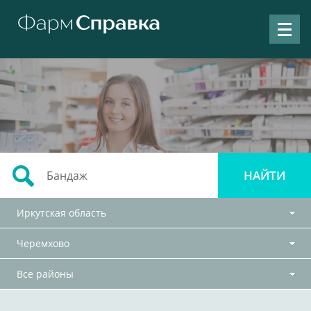
Иркутская область
Черемхово
Все районы