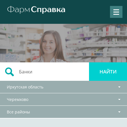
Иркутская область
Черемхово
Все районы