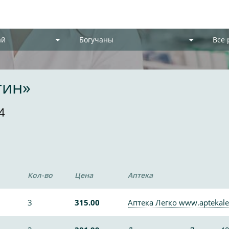
ай
Богучаны
Все
гин»
4
Кол-во
Цена
Аптека
3
315.00
Аптека Легко www.aptekale