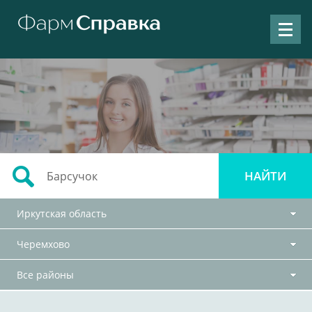
Иркутская область
Черемхово
Все районы