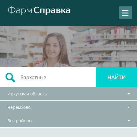
Иркутская область
Черемхово
Все районы