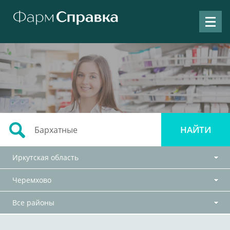
Иркутская область
Черемхово
Все районы