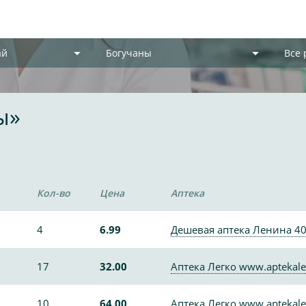
ай
Богучаны
Все
ы»
Кол-во
Цена
Аптека
4
6.99
Дешевая аптека Ленина 4
17
32.00
Аптека Легко www.aptekale
10
64.00
Аптека Легко www.aptekale