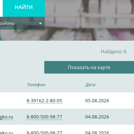
 районы
Найдено: 6
Показать на карте
Телефон
Дата
0
8-39162-2-80-05
05.08.2026
gko.ru
8-800-500-98-77
04.08.2026
gko.ru
8-800-500-98-77
04.08.2026