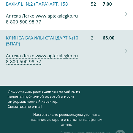
БАХИЛЫ №2 (ПАРА) АРТ. 158
52
7.00
Аптека Легко www.aptekalegko.ru
8-800-500-98-77
КЛИНСА БАХИЛЫ СТАНДАРТ №10
2
63.00
(5ПАР)
Аптека Легко www.aptekalegko.ru
8-800-500-98-77
Информация, размещенная на сайте, не
является публичной офертой и носит
информационный характер.
Связаться по e-mail
Настоятельно рекомендуем уточнять
наличие лекарств и цены по телефонам
аптек.
Имеются противопоказания,