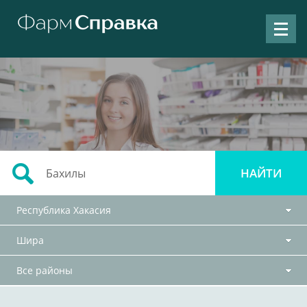
Республика Хакасия
Шира
Все районы