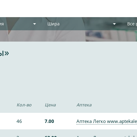
ия
Шира
Все
ы»
Кол-во
Цена
Аптека
46
7.00
Аптека Легко www.aptekale