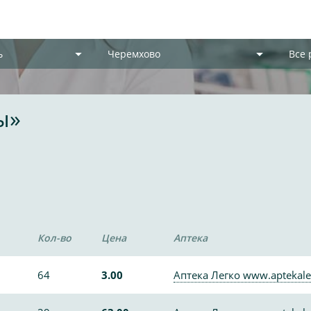
ь
Черемхово
Все
ы»
Кол-во
Цена
Аптека
64
3.00
Аптека Легко www.aptekale