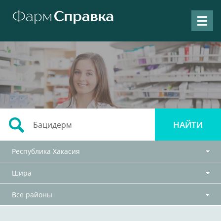
Республика Хакасия
Шира
Все районы