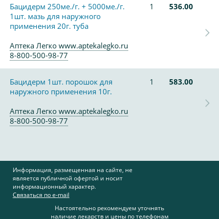
Бацидерм 250ме./г. + 5000ме./г.
1
536.00
1шт. мазь для наружного
применения 20г. туба
Аптека Легко www.aptekalegko.ru
8-800-500-98-77
Бацидерм 1шт. порошок для
1
583.00
наружного применения 10г.
Аптека Легко www.aptekalegko.ru
8-800-500-98-77
Информация, размещенная на сайте, не
является публичной офертой и носит
информационный характер.
Связаться по e-mail
Настоятельно рекомендуем уточнять
наличие лекарств и цены по телефонам