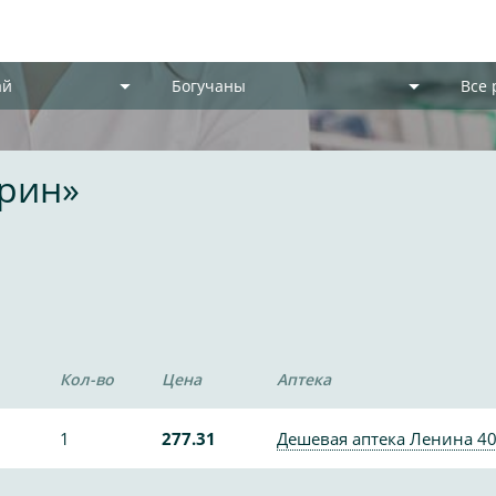
ай
Богучаны
Все
фрин»
1
Кол-во
Цена
Аптека
1
277.31
Дешевая аптека Ленина 4