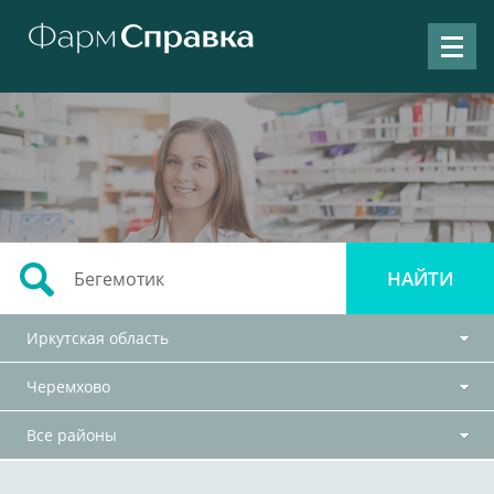
Иркутская область
Черемхово
Все районы