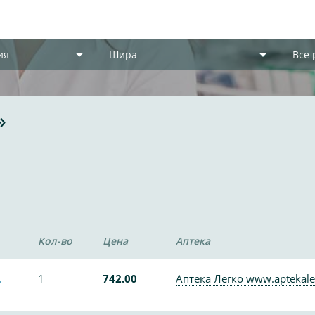
ия
Шира
Все
»
Кол-во
Цена
Аптека
.
1
742.00
Аптека Легко www.aptekale