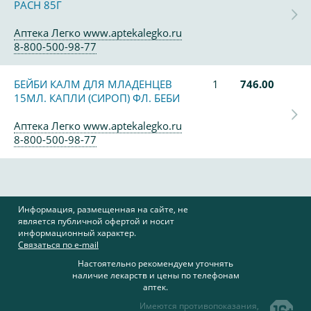
PACH 85Г
Аптека Легко www.aptekalegko.ru
8-800-500-98-77
БЕЙБИ КАЛМ ДЛЯ МЛАДЕНЦЕВ
1
746.00
15МЛ. КАПЛИ (СИРОП) ФЛ. БЕБИ
Аптека Легко www.aptekalegko.ru
8-800-500-98-77
Информация, размещенная на сайте, не
является публичной офертой и носит
информационный характер.
Связаться по e-mail
Настоятельно рекомендуем уточнять
наличие лекарств и цены по телефонам
аптек.
Имеются противопоказания,