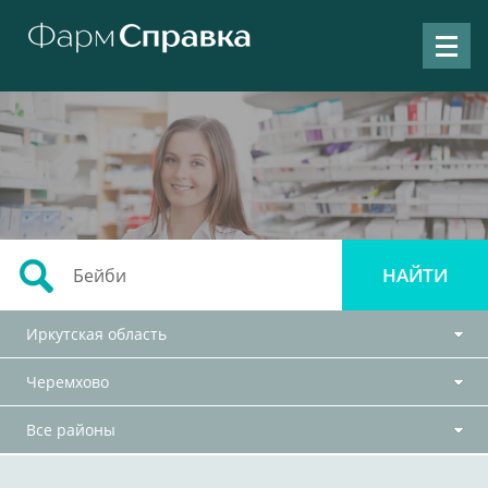
Иркутская область
Черемхово
Все районы