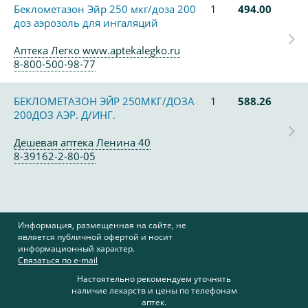
Беклометазон Эйр 250 мкг/доза 200
1
494.00
доз аэрозоль для ингаляций
Аптека Легко www.aptekalegko.ru
8-800-500-98-77
БЕКЛОМЕТАЗОН ЭЙР 250МКГ/ДОЗА
1
588.26
200ДОЗ АЭР. Д/ИНГ.
Дешевая аптека Ленина 40
8-39162-2-80-05
Информация, размещенная на сайте, не
является публичной офертой и носит
информационный характер.
Связаться по e-mail
Настоятельно рекомендуем уточнять
наличие лекарств и цены по телефонам
аптек.