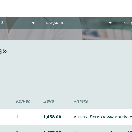
ай
Богучаны
Все
а»
Кол-во
Цена
Аптека
1
1,458.00
Аптека Легко www.aptekale