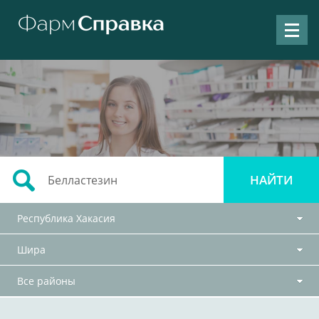
Республика Хакасия
Шира
Все районы