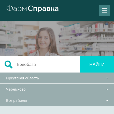
Иркутская область
Черемхово
Все районы