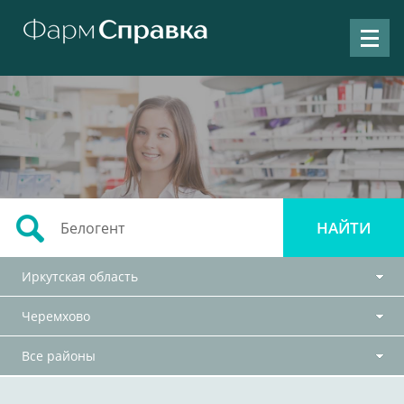
Иркутская область
Черемхово
Все районы