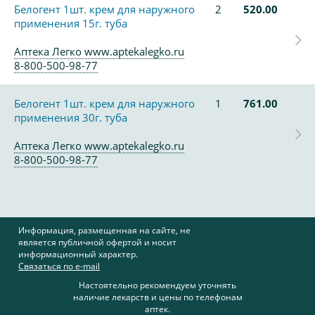
Белогент 1шт. крем для наружного
2
520.00
применения 15г. туба
Аптека Легко www.aptekalegko.ru
8-800-500-98-77
Белогент 1шт. крем для наружного
1
761.00
применения 30г. туба
Аптека Легко www.aptekalegko.ru
8-800-500-98-77
Информация, размещенная на сайте, не
является публичной офертой и носит
информационный характер.
Связаться по e-mail
Настоятельно рекомендуем уточнять
наличие лекарств и цены по телефонам
аптек.