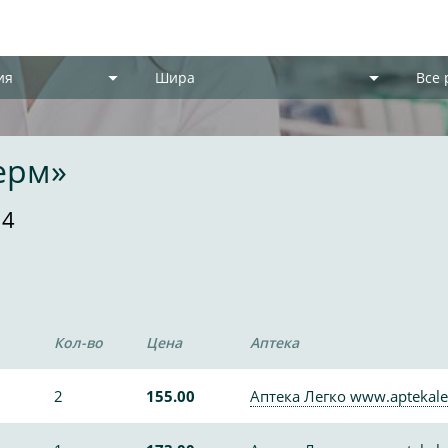
ия
Шира
Все
ерм»
 4
Кол-во
Цена
Аптека
2
155.00
Аптека Легко www.aptekale