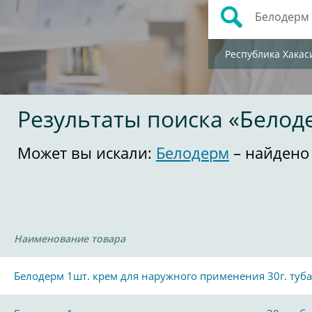
Республика Хакас
Результаты поиска «Белод
Может вы искали:
Белодерм
– найдено
Наименование товара
Белодерм 1шт. крем для наружного применения 30г. туба