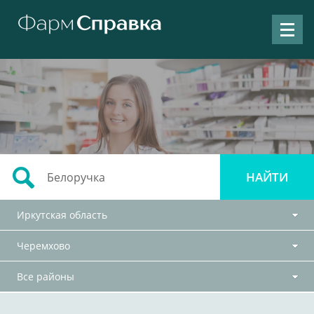
Иркутская область
Черемхово
Все районы