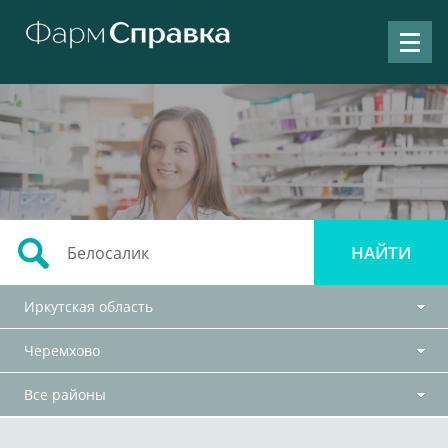
Иркутская область
Черемхово
Все районы