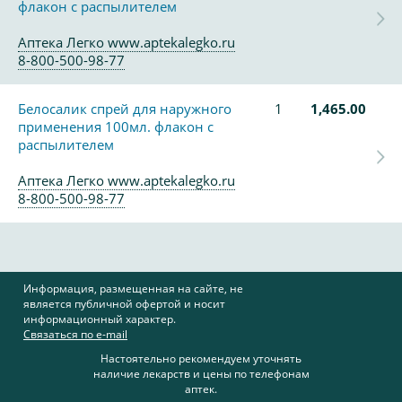
флакон с распылителем
Аптека Легко www.aptekalegko.ru
8-800-500-98-77
Белосалик спрей для наружного
1
1,465.00
применения 100мл. флакон с
распылителем
Аптека Легко www.aptekalegko.ru
8-800-500-98-77
Информация, размещенная на сайте, не
является публичной офертой и носит
информационный характер.
Связаться по e-mail
Настоятельно рекомендуем уточнять
наличие лекарств и цены по телефонам
аптек.