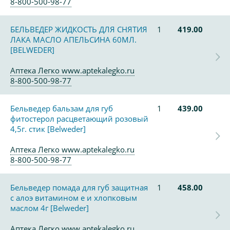
8-800-500-98-77
БЕЛЬВЕДЕР ЖИДКОСТЬ ДЛЯ СНЯТИЯ
1
419.00
ЛАКА МАСЛО АПЕЛЬСИНА 60МЛ.
[BELWEDER]
Аптека Легко www.aptekalegko.ru
8-800-500-98-77
Бельведер бальзам для губ
1
439.00
фитостерол расцветающий розовый
4,5г. стик [Belweder]
Аптека Легко www.aptekalegko.ru
8-800-500-98-77
Бельведер помада для губ защитная
1
458.00
с алоэ витамином е и хлопковым
маслом 4г [Belweder]
Аптека Легко www.aptekalegko.ru