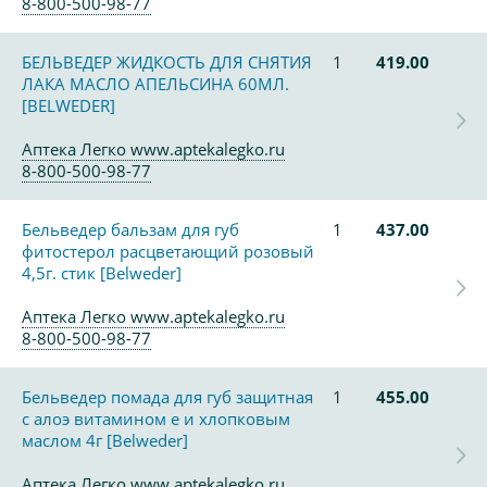
8-800-500-98-77
БЕЛЬВЕДЕР ЖИДКОСТЬ ДЛЯ СНЯТИЯ
1
419.00
ЛАКА МАСЛО АПЕЛЬСИНА 60МЛ.
[BELWEDER]
Аптека Легко www.aptekalegko.ru
8-800-500-98-77
Бельведер бальзам для губ
1
437.00
фитостерол расцветающий розовый
4,5г. стик [Belweder]
Аптека Легко www.aptekalegko.ru
8-800-500-98-77
Бельведер помада для губ защитная
1
455.00
с алоэ витамином е и хлопковым
маслом 4г [Belweder]
Аптека Легко www.aptekalegko.ru