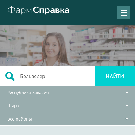
Республика Хакасия
Шира
Все районы