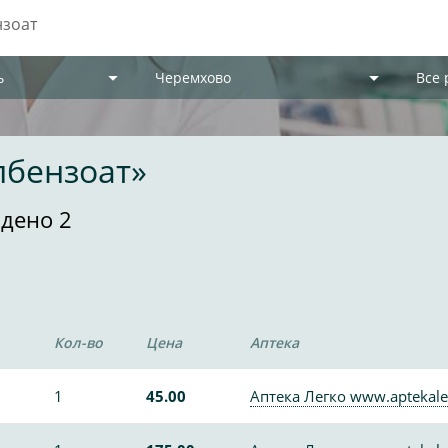
ь
Черемхово
Все
лбензоат»
дено 2
Кол-во
Цена
Аптека
1
45.00
Аптека Легко www.aptekale