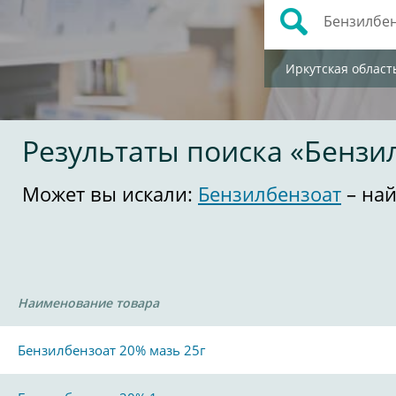
Иркутская област
Результаты поиска «Бензи
Может вы искали:
Бензилбензоат
– най
Наименование товара
Бензилбензоат 20% мазь 25г