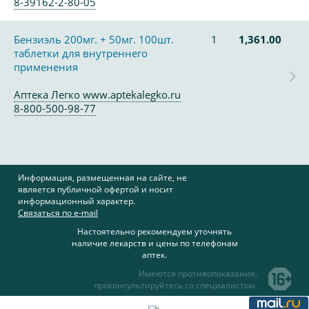
8-39162-2-80-05
Бензиэль 200мг. + 50мг. 100шт.
1
1,361.00
таблетки для внутреннего
применения
Аптека Легко www.aptekalegko.ru
8-800-500-98-77
Информация, размещенная на сайте, не
является публичной офертой и носит
информационный характер.
Связаться по e-mail
Настоятельно рекомендуем уточнять
наличие лекарств и цены по телефонам
аптек.
Имеются противопоказания,
проконсультируйтесь со специалистом.