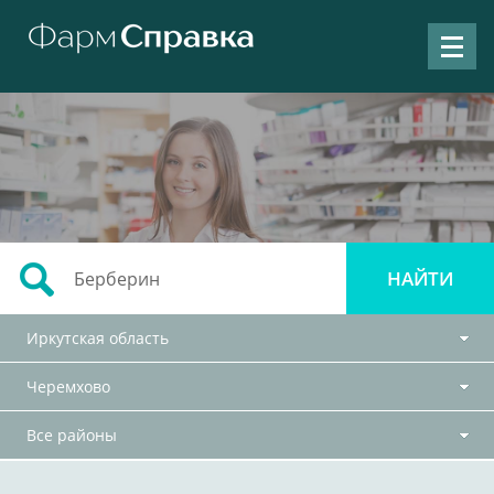
Иркутская область
Черемхово
Все районы