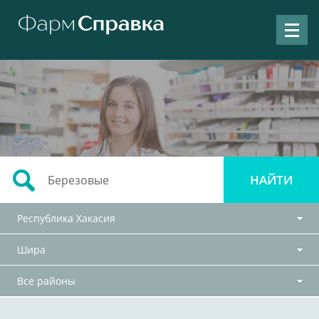
Республика Хакасия
Шира
Все районы