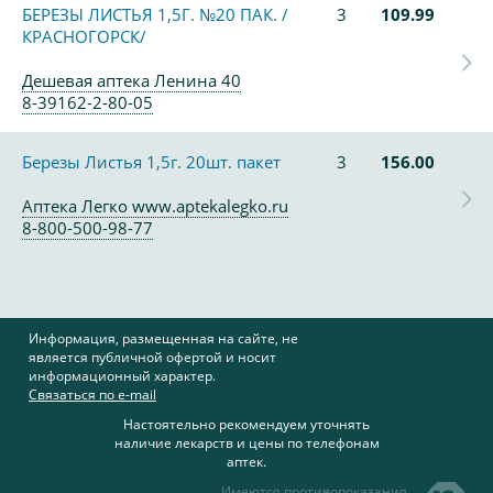
БЕРЕЗЫ ЛИСТЬЯ 1,5Г. №20 ПАК. /
3
109.99
КРАСНОГОРСК/
Дешевая аптека Ленина 40
8-39162-2-80-05
Березы Листья 1,5г. 20шт. пакет
3
156.00
Аптека Легко www.aptekalegko.ru
8-800-500-98-77
Информация, размещенная на сайте, не
является публичной офертой и носит
информационный характер.
Связаться по e-mail
Настоятельно рекомендуем уточнять
наличие лекарств и цены по телефонам
аптек.
Имеются противопоказания,